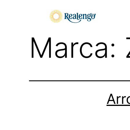
Pular
para
o
conteúdo
Marca:
Arr