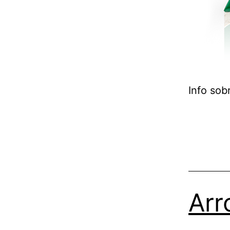
Info sob
Arr