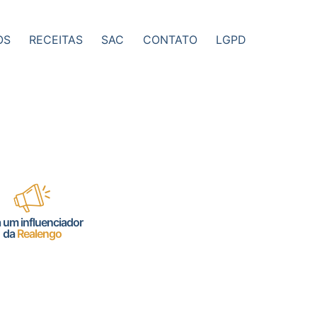
OS
RECEITAS
SAC
CONTATO
LGPD
a um influenciador
da
Realengo