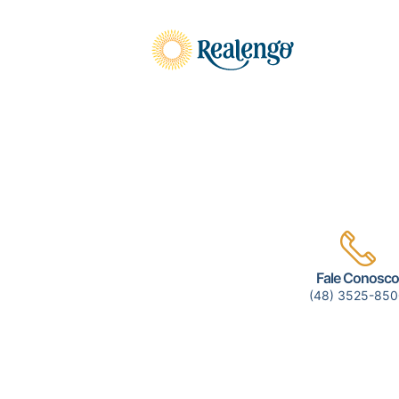
Pular
para
o
conteúdo
Fale Conosc
(48) 3525-85