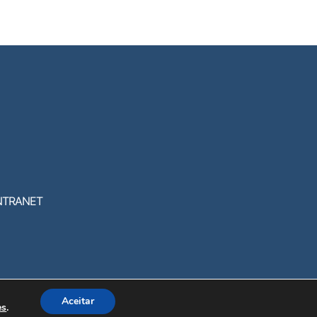
NTRANET
Aceitar
es
.