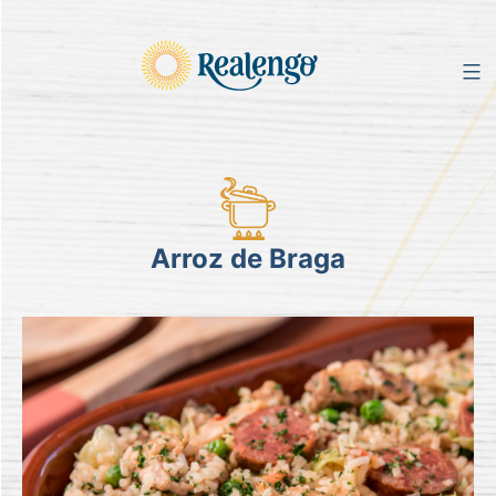
Pular
para
o
conteúdo
Arroz de Braga